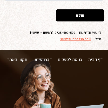
שלח
לייעוץ והזמנות : 0738-500-500 (ראשון - שישי)
מייל :
serv@linnesso.co.il
דף הבית
|
כניסה לספקים
|
דברו איתנו
|
תקנון האתר
|