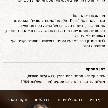
קו ה- "ארט דקו" של ביאלטי הינו מסע אל שנות העשרים
מהו סגנון הארט דקו?
סגנון ה'אר-דקו' (Art Deco), או "אמנות עיטורית", הוא סגנון
אמנותי שפרץ בשנות העשרים של המאה הקודמת ומאופיין
בעיטורים גאומטריים, כמו זיגזגים או משולשים ובאמנות קישוטית,
ראוותנית ולא צנועה.
לרוב הסגנון ניכר בצבעיו העזים ובשימוש בחומרים יקרים ואף
חדישים לזמנם.
זמן אספקה
איסוף עצמי - מחסני רמת הגולן (ללא עלות משלוח)
29‏₪
משלוח עד הבית - 3-5 ימי עסקים (מחיר משלוח:
)
דף הבית
|
כניסה לספקים
|
דברו איתנו
|
תקנון האתר
|